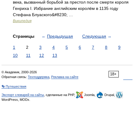
века, вызванный борьбой за престол после смерти короля
Генриха I. Избрание английским королём в 1135 году
Стефана Блуаского&#8230; …
Википедия
Страницы
←
Предыдущая
Следующая
→
1
2
3
4
5
6
7
8
9
10
11
12
13
© Академик, 2000-2026
18+
Обратная связь:
Техподдержка
,
Реклама на сайте
👣 Путешествия
Экспорт словарей на сайты
, сделанные на PHP,
Joomla,
Drupal,
WordPress, MODx.