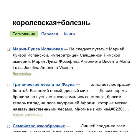
королевская+болезнь
Толкование
Перевод
Книги
Мария-Луиза Испанская
— Не следует путать с Марией
11
Луизой Испанской, императрицей Священной Римской
империи. Мария Луиза Жозефина Антониета Висента Maria
Luisa Josefina Antonieta Vicenta …
Википедия
Тропические леса и их Фауна
— Блистает лес красой
12
богатой. Как некий новый, дивный мир. До сих пор мы
бродили по пустыне и ознакомились со степью; бросим
теперь взгляд на леса внутренней Африки, которые можно
назвать девственными лесами. Многие из них не&#8230; …
Жизнь животных
Семейство ужеобразные
— Линней соединял всех
13