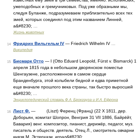
известных ему змей в три семейства, именно: исполинских,
ужеподобных и гремучниковых. Под уже образными мы,
следуя Буланже, подразумеваем приблизительно всех тех
змей, которых соединял под этим названием Линней,
а&#8230; …
Жизнь животных
Фридрих Вильгельм IV
— Friedrich Wilhelm IV …
14
Википедия
Бисмарк Отто
— I (Otto Eduard Leopold, Fürst v. Bismarck) 1
15
апреля 1815 года в небольшом дворянском поместье
Шенгаузене, расположенном в самом сердце
Бранденбурга, этой колыбели бедной и едва приметной
еще вначале прошлого века страны, так быстро выросшей
в&#8230; …
Энциклопедический словарь Ф.А. Брокгауза и И.А. Ефрона
Лист Ф.
— (Liszt) Ференц (Франц) (22 X 1811, дер.
16
Доборьян, комитат Шопрон, Венгрия 31 VII 1886, Байрёйт,
Бавария) венг. композитор, пианист, дирижёр, педагог, муз.
писатель и обществ. деятель. Отец Л., смотритель овчарни
князя М. Эстерхази, играл&#8230; …